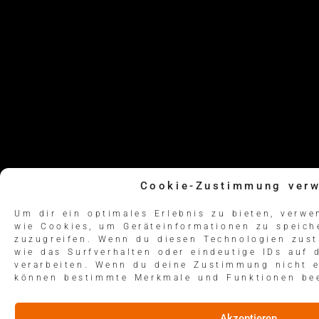
Cookie-Zustimmung verw
Um dir ein optimales Erlebnis zu bieten, verw
wie Cookies, um Geräteinformationen zu speich
zuzugreifen. Wenn du diesen Technologien zus
wie das Surfverhalten oder eindeutige IDs auf 
verarbeiten. Wenn du deine Zustimmung nicht er
können bestimmte Merkmale und Funktionen bee
Akzeptieren