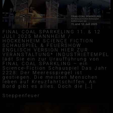
FINAL COAL SPARKELING 11. & 12
JULI 2025 MANNHEIM /
HOCKENHEIM SCIENCE FICTION
SCHAUSPIEL & FEUERSHOW
ENGLISCH VERSION HIER ZUR
VERANSTALTUNG* INDUSTRIETEMPEL
lädt Sie ein zur Uraufführung von
FINAL COAL SPARKLING – ein
Science-Fiction Schauspiel Das Jahr
2228: Der Meeresspiegel ist
gestiegen. Die meisten Menschen
leben auf Kreuzfahrtschiffen. An
Bord gibt es alles. Doch die […]
Steppenfeuer